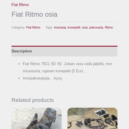
Fiat Ritmo
Fiat Ritmo osia
Category:
Fiat Ritmo
Tags:
imusarja
,
konepelti
,
osia
,
pakosarja
,
Ritmo
Description
Fiat Ritmo 75CL 5D ’82. Joitain osia vielä jäljellä, mm.
sisustusta, rupinen konepelti (5 Eur)…
Imu/pakosarjoja… kysy.
Related products