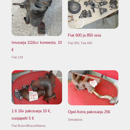
Fiat 600 ja 850 osia
Imusarja 1116cc koneesta. 10
Fiat 850, Fiat 600
€
Fiat 128
1.6 16v pakosarja 10 €,
Opel Astra pakosarja 25€
suojapelti 5 €
Sekalaista
Fiat Bravo/Brava/Marea